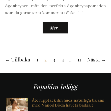
ögonbrynen: möt den perfekta ögonbrynspomaden
som du garanterat kommer att älska! […]
Mer...
← Tillbaka
1
2
3
4
…
11
Nästa →
Populära Inlägg
Återupptäck din huds naturliga balans
med Nanoil Döda havets badsalt