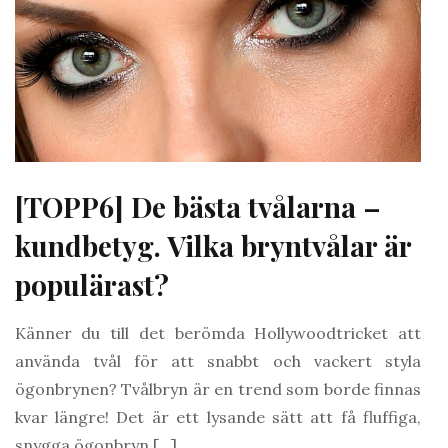
[TOPP6] De bästa tvålarna –
kundbetyg. Vilka bryntvålar är
populärast?
Känner du till det berömda Hollywoodtricket att
använda tvål för att snabbt och vackert styla
ögonbrynen? Tvålbryn är en trend som borde finnas
kvar längre! Det är ett lysande sätt att få fluffiga,
snygga ögonbryn […]