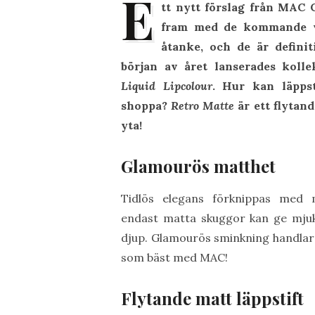
E
tt nytt förslag från MAC 
fram med de kommande v
åtanke, och de är definit
början av året lanserades kolle
Liquid Lipcolour
. Hur kan läppst
shoppa?
Retro Matte
är ett flytan
yta!
Glamourös matthet
Tidlös elegans förknippas med 
endast matta skuggor kan ge mjuk
djup. Glamourös sminkning handlar
som bäst med MAC!
Flytande matt läppstift