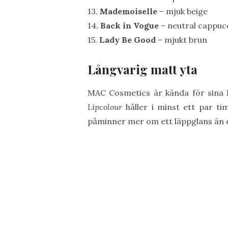
13.
Mademoiselle
– mjuk beige
14
. Back in Vogue
– neutral cappuc
15.
Lady Be Good
– mjukt brun
Långvarig matt yta
MAC Cosmetics är kända för sina
Lipcolour
håller i minst ett par ti
påminner mer om ett läppglans än ett