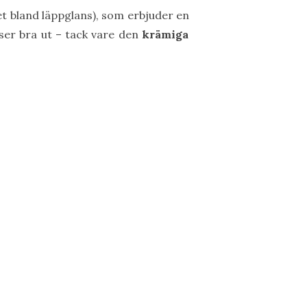
et bland läppglans), som erbjuder en
r ser bra ut – tack vare den
krämiga