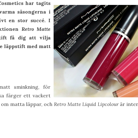
Cosmetics har tagits
arma säsongerna i
ivt en stor succé. I
ktionen
Retro Matte
ift få dig att vilja
de läppstift med matt
matt sminkning, för
a färger ett vackert
 om matta läppar, och
Retro Matte Liquid Lipcolour
är inten