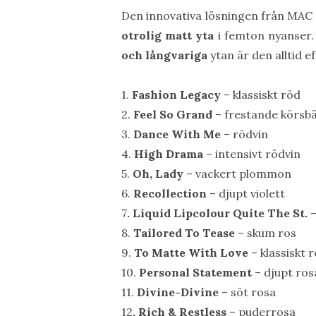
Den innovativa lösningen från MAC C
otrolig matt yta
i femton nyanser. 
och långvariga
ytan är den alltid ef
1.
Fashion Legacy
– klassiskt röd
2.
Feel So Grand
– frestande körsb
3.
Dance With Me
– rödvin
4.
High Drama
– intensivt rödvin
5.
Oh, Lady
– vackert plommon
6.
Recollection
– djupt violett
7
. Liquid Lipcolour Quite The St.
–
8.
Tailored To Tease
– skum ros
9.
To Matte With Love
– klassiskt 
10.
Personal Statement
– djupt ros
11.
Divine-Divine
– söt rosa
12
. Rich & Restless
– puderrosa