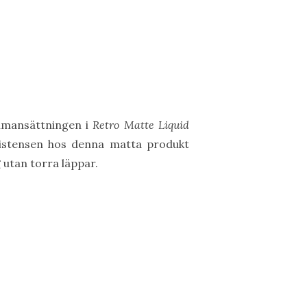
ammansättningen i
Retro Matte Liquid
nsistensen hos denna matta produkt
g
utan torra läppar.