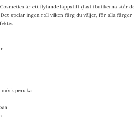
osmetics är ett flytande läppstift (fast i butikerna står d
Det spelar ingen roll vilken färg du väljer, för alla färge
fektiv.
är
 mörk persika
rosa
a