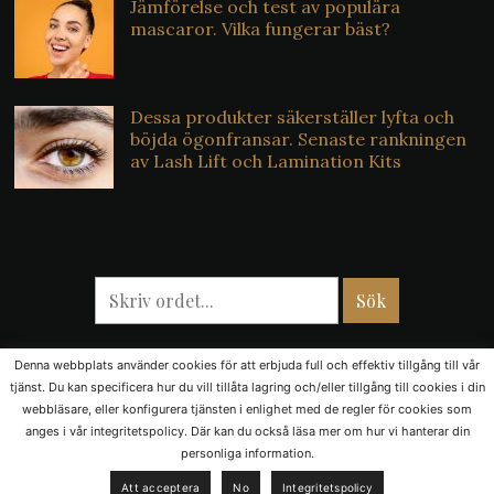
Jämförelse och test av populära
mascaror. Vilka fungerar bäst?
Dessa produkter säkerställer lyfta och
böjda ögonfransar. Senaste rankningen
av Lash Lift och Lamination Kits
Denna webbplats använder cookies för att erbjuda full och effektiv tillgång till vår
tjänst. Du kan specificera hur du vill tillåta lagring och/eller tillgång till cookies i din
webbläsare, eller konfigurera tjänsten i enlighet med de regler för cookies som
anges i vår integritetspolicy. Där kan du också läsa mer om hur vi hanterar din
© 2026 "Din stil" All Rights Reserved
personliga information.
Copyright © 2026 — Din stil.
Att acceptera
No
Integritetspolicy