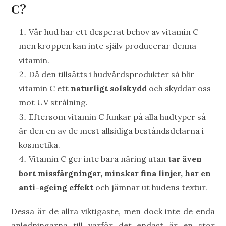
C?
Vår hud har ett desperat behov av vitamin C
men kroppen kan inte själv producerar denna
vitamin.
Då den tillsätts i hudvårdsprodukter så blir
vitamin C ett
naturligt solskydd
och skyddar oss
mot UV strålning.
Eftersom vitamin C funkar på alla hudtyper så
är den en av de mest allsidiga beståndsdelarna i
kosmetika.
Vitamin C ger inte bara näring utan
tar även
bort missfärgningar, minskar fina linjer, har en
anti-ageing effekt
och jämnar ut hudens textur.
Dessa är de allra viktigaste, men dock inte de enda
anledningarna till varför det endast är en stor