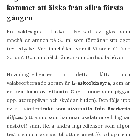
kommer att älska från allra första
gången
En väldesignad flaska tillverkad av glas som
innehåller ämnen på 50 ml som förtjänar sitt eget
text stycke. Vad innehåller Nanoil Vitamin C Face
Serum? Den innehålelr ämen som din hud behöver.
Huvudingrediensen i detta lätta och
välabsorberande serum är
L-askorbinsyra
, som är
en
ren form av vitamin C
(ett ämne som piggar
upp, återupplivar och skyddar huden). Den följs upp
av ett v
äxtextrakt som utvunnits från
Boerhavia
diffusa
(ett ämne som hämmar oxidation och lugnar
ansiktet) samt flera andra ingredienser som utgör
texturen och som ser till att serumet förs djupare in