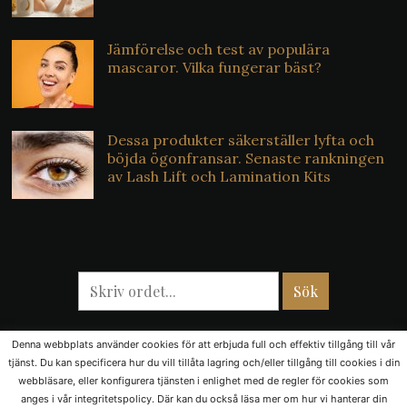
Jämförelse och test av populära
mascaror. Vilka fungerar bäst?
Dessa produkter säkerställer lyfta och
böjda ögonfransar. Senaste rankningen
av Lash Lift och Lamination Kits
Denna webbplats använder cookies för att erbjuda full och effektiv tillgång till vår
tjänst. Du kan specificera hur du vill tillåta lagring och/eller tillgång till cookies i din
webbläsare, eller konfigurera tjänsten i enlighet med de regler för cookies som
anges i vår integritetspolicy. Där kan du också läsa mer om hur vi hanterar din
© 2026 "Din stil" All Rights Reserved