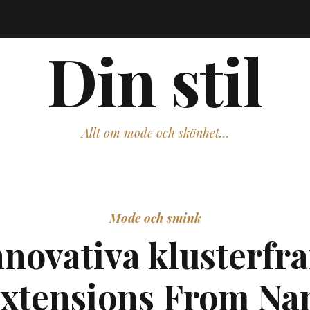
Din stil
Allt om mode och skönhet…
Mode och smink
novativa klusterfr
xtensions From Na