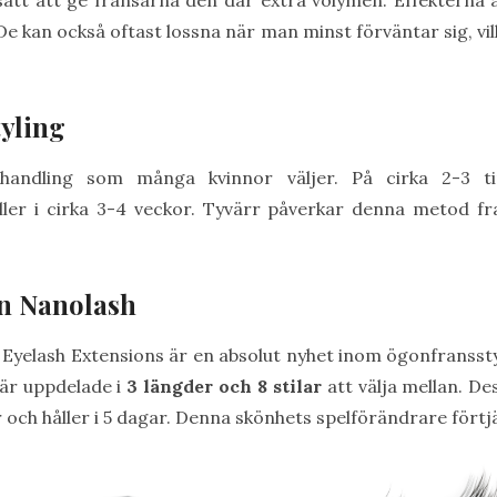
tt att ge fransarna den där extra volymen. Effekterna är
De kan också oftast lossna när man minst förväntar sig, vi
yling
ehandling som många kvinnor väljer. På cirka 2-3 
ller i cirka 3-4 veckor. Tyvärr påverkar denna metod fr
ån Nanolash
 Eyelash Extensions är en absolut nyhet inom ögonfranssty
 är uppdelade i
3 längder och 8 stilar
att välja mellan. De
 och håller i 5 dagar. Denna skönhets spelförändrare fört