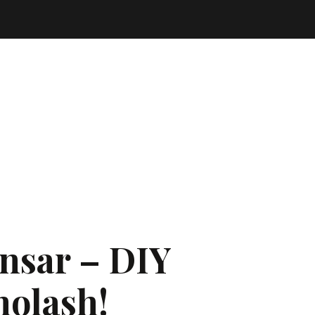
ansar – DIY
nolash!