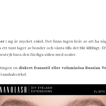
ter
i sig är mycket enkel. Det finns ingen kräv av att ha n
 ett tunt lager av bonder och vänta tills det blir klibbigt. E
, bestryk bara den färdiga stilen med sealer.
ntingen en
diskret fransstil eller voluminösa Russian V
ranshalvcirkel.