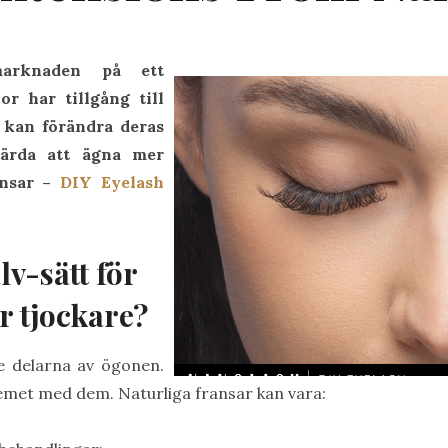
marknaden på ett
r har tillgång till
 kan förändra deras
värda att ägna mer
nsar –
DIY Eyelash
lv-sätt för
r tjockare?
e delarna av ögonen.
emet med dem. Naturliga fransar kan vara: