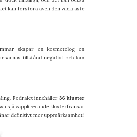
 dock tillfälliga, och det kan också
lket kan förstöra även den vackraste
timmar skapar en kosmetolog en
ansarnas tillstånd negativt och kan
ling. Fodralet innehåller
36 kluster
ssa självapplicerande klusterfransar
jänar definitivt mer uppmärksamhet!