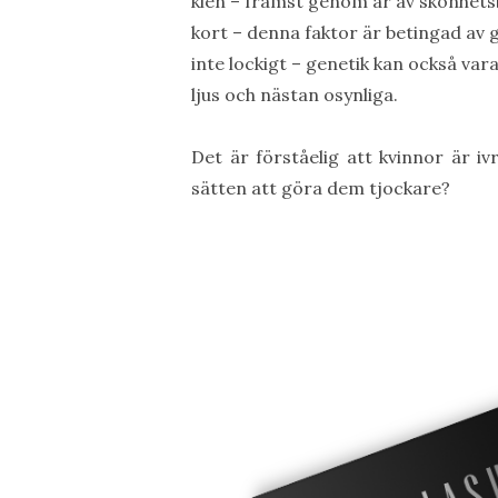
klen – främst genom år av skönhets
kort – denna faktor är betingad av g
inte lockigt – genetik kan också vara
ljus och nästan osynliga.
Det är förståelig att kvinnor är iv
sätten att göra dem tjockare?