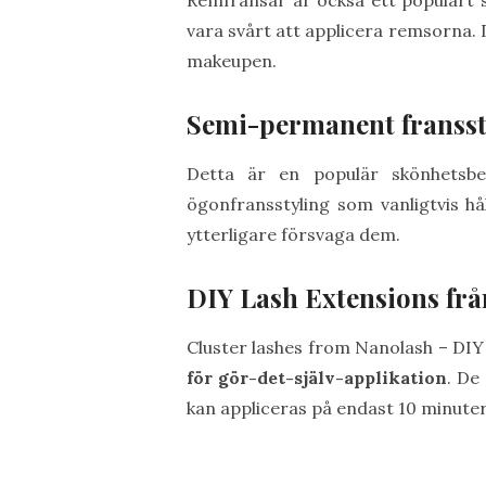
Remfransar är också ett populärt sä
vara svårt att applicera remsorna. 
makeupen.
Semi-permanent fransst
Detta är en populär skönhetsb
ögonfransstyling som vanligtvis hå
ytterligare försvaga dem.
DIY Lash Extensions fr
Cluster lashes from Nanolash – DIY
för gör-det-själv-applikation
. De
kan appliceras på endast 10 minuter