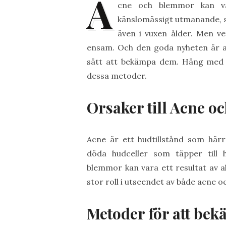
A
cne och blemmor kan va
känslomässigt utmanande, s
även i vuxen ålder. Men ve
ensam. Och den goda nyheten är at
sätt att bekämpa dem. Häng med 
dessa metoder.
Orsaker till Acne o
Acne är ett hudtillstånd som härr
döda hudceller som täpper till h
blemmor kan vara ett resultat av al
stor roll i utseendet av både acne 
Metoder för att be