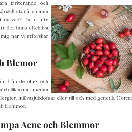
ra irriterande och
ärskilt i tonåren men
t du vad? Du är inte
t det finns effektiva
mig när vi utforskar
ch Blemor
ör från de olje- och
årfolliklarna, medan
lergier, inälvssjukdomar eller till och med genetik. Hor
och blemmor.
kämpa Acne och Blemmor