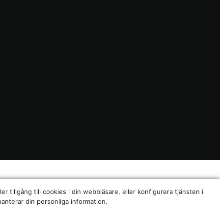
er tillgång till cookies i din webbläsare, eller konfigurera tjänsten i
hanterar din personliga information.