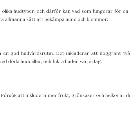
har olika hudtyper, och därför kan vad som fungerar för e
gra allmänna sätt att bekämpa acne och blemmor:
ja en god hudvårdsrutin. Det inkluderar att noggrant tv
 med döda hudceller, och fukta huden varje dag.
 Försök att inkludera mer frukt, grönsaker och helkorn i d